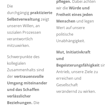
pflegen.
Dabei achten
Die
wir die
Würde und
durchgängig
praktizierte
Freiheit eines jeden
Selbstverwaltung
zeigt
Menschen
und legen
unseren Willen, an
Wert auf unsere
sozialen Prozessen
politische
verantwortlich
Unabhängigkeit.
mitzuwirken.
Mut, Initiativkraft
Schwerpunkte des
und
kollegialen
Begeisterungsfähigkeit
si
Zusammenhalts sind
Antrieb, unsere Ziele zu
der
vertrauensvolle
erreichen und
Umgang miteinander
Gesellschaft
und das Schaffen
verändernd zu wirken.
verlässlicher
Beziehungen.
Die