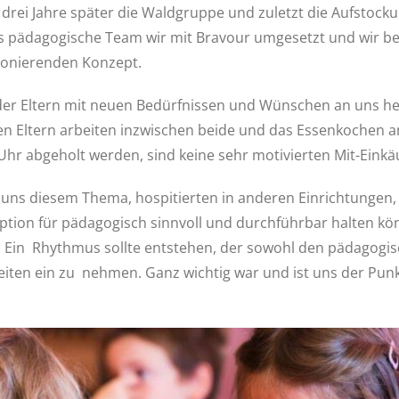
, drei Jahre später die Waldgruppe und zuletzt die Aufstoc
s pädagogische Team wir mit Bravour umgesetzt und wir be
ionierenden Konzept.
der Eltern mit neuen Bedürfnissen und Wünschen an uns her
en Eltern arbeiten inzwischen beide und das Essenkochen a
hr abgeholt werden, sind keine sehr motivierten Mit-Einkä
 uns diesem Thema, hospitierten in anderen Einrichtungen,
ption für pädagogisch sinnvoll und durchführbar halten kö
en. Ein Rhythmus sollte entstehen, der sowohl den pädago
lzeiten ein zu nehmen. Ganz wichtig war und ist uns der Pu