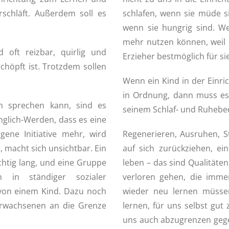
rschläft. Außerdem soll es
schlafen, wenn sie müde 
wenn sie hungrig sind. Wei
mehr nutzen können, weil e
 oft reizbar, quirlig und
Erzieher bestmöglich für si
chöpft ist. Trotzdem sollen
Wenn ein Kind in der Einric
in Ordnung, dann muss es 
ch sprechen kann, sind es
seinem Schlaf- und Ruheb
glich-Werden, dass es eine
ene Initiative mehr, wird
Regenerieren, Ausruhen, St
, macht sich unsichtbar. Ein
auf sich zurückziehen, e
ichtig lang, und eine Gruppe
leben – das sind Qualitäten
in ständiger sozialer
verloren gehen, die immer
 von einem Kind. Dazu noch
wieder neu lernen müsse
Erwachsenen an die Grenze
lernen, für uns selbst gu
uns auch abzugrenzen gege