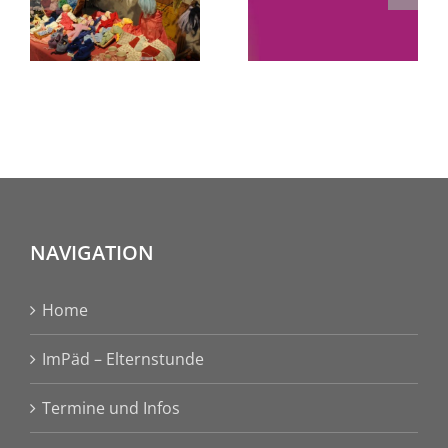
Kinder in
2.
dieser
Jahrsiebt
unsichere
besonders
Zeit | Dr.
in dieser
med.
unsicheren
Susanne
Zeit
Hofmeister
NAVIGATION
begleiten
und
Home
unterstützen?
ImPäd – Elternstunde
Termine und Infos