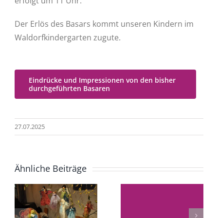
erfolgt um 11 Uhr.
Der Erlös des Basars kommt unseren Kindern im
Waldorfkindergarten zugute.
Wie
können
Eindrücke und Impressionen von den bisher
wir aus
durchgeführten Basaren
„Die
der
Wirkung
Haltung
27.07.2025
von
einer
Vorbild
liebvollen
Ähnliche Beiträge
und
n
Autorität
Nachahmu
r
unsere
für unsere
Kinder im