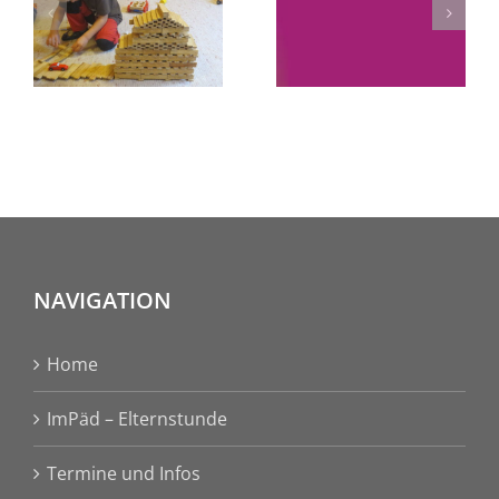
ung
Wiesengru
(ESU) im
kommt!
vorletzten
g
Kindergartenjahr“
NAVIGATION
Home
ImPäd – Elternstunde
Termine und Infos