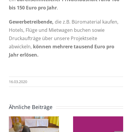
bis 150 Euro pro Jahr
.
Gewerbetreibende,
die z.B. Büromaterial kaufen,
Hotels, Flüge und Mietwagen buchen sowie
Druckaufträge über unsere Projektseite
abwickeln,
können mehrere tausend Euro pro
Jahr erlösen.
16.03.2020
Ähnliche Beiträge
Impäd 20
–
– „Die
Die neue
Einschulungsuntersuchung