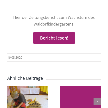
Hier der Zeitungsbericht zum Wachstum des
Waldorfkindergartens.
Bericht lesen!
16.03.2020
Ähnliche Beiträge
Impäd 20
–
– „Die
Die neue
Einschulungsuntersuchung
ung
Wiesengru
(ESU) im