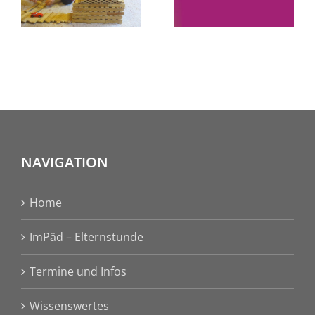
kommt!
vorletzten
g
Kindergartenjahr“
NAVIGATION
Home
ImPäd – Elternstunde
Termine und Infos
Wissenswertes